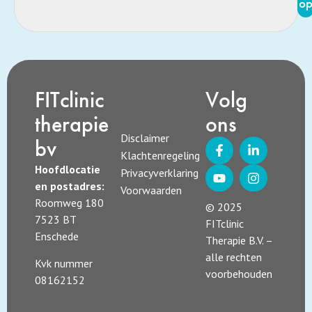
o
FITclinic
Volg
therapie
ons
Disclaimer
bv
Klachtenregeling
Hoofdlocatie
Privacyverklaring
en postadres:
Voorwaarden
Roomweg 180
© 2025
7523 BT
FITclinic
Enschede
Therapie B.V. –
alle rechten
Kvk nummer
voorbehouden
08162152