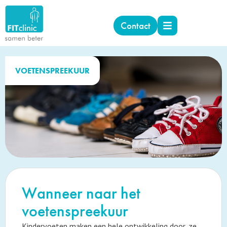
Contact
VOETENSPREEKUUR
Wanneer naar het
voetenspreekuur
Kindervoeten maken een hele ontwikkeling door, ze