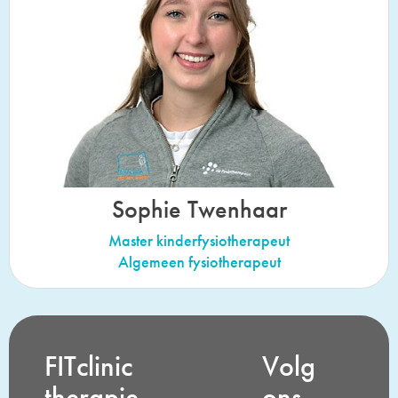
Sophie Twenhaar
Master kinderfysiotherapeut
Algemeen fysiotherapeut
FITclinic
Volg
therapie
ons