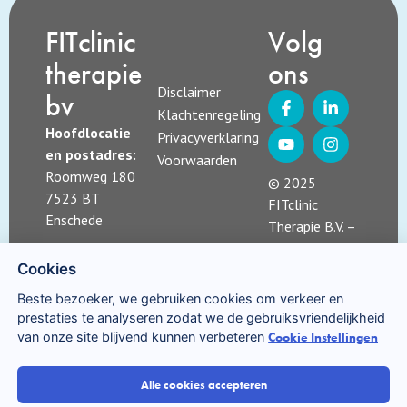
FITclinic
Volg
therapie
ons
Disclaimer
bv
Klachtenregeling
Hoofdlocatie
Privacyverklaring
en postadres:
Voorwaarden
Roomweg 180
© 2025
7523 BT
FITclinic
Enschede
Therapie B.V. –
alle rechten
Kvk nummer
Cookies
voorbehouden
08162152
Beste bezoeker, we gebruiken cookies om verkeer en
prestaties te analyseren zodat we de gebruiksvriendelijkheid
van onze site blijvend kunnen verbeteren
Cookie Instellingen
Alle cookies accepteren