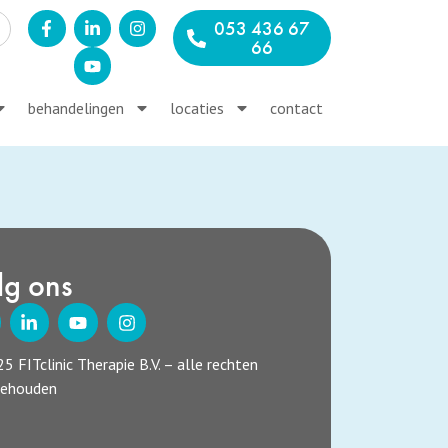
053 436 67
66
behandelingen
locaties
contact
lg ons
5 FITclinic Therapie B.V. – alle rechten
behouden