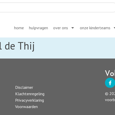
home
hulp
vragen
over ons
onze kinderteams
 de Thij
Vo
Disclaimer
© 202
Klachtenregeling
voor
Privacyverklaring
Voorwaarden