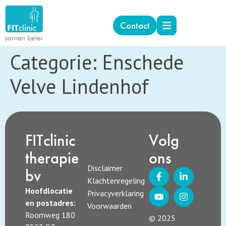
Contact
Categorie:
Enschede
Velve Lindenhof
FITclinic
Volg
therapie
ons
Disclaimer
bv
Klachtenregeling
Hoofdlocatie
Privacyverklaring
en postadres:
Voorwaarden
Roomweg 180
© 2025