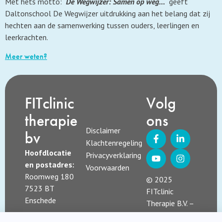
Met hets motto: `
De Wegwijzer: Samen op weg…
` geeft
Daltonschool De Wegwijzer uitdrukking aan het belang dat zij
hechten aan de samenwerking tussen ouders, leerlingen en
leerkrachten.
Meer weten?
FITclinic
Volg
therapie
ons
Disclaimer
bv
Klachtenregeling
Hoofdlocatie
Privacyverklaring
en postadres:
Voorwaarden
Roomweg 180
© 2025
7523 BT
FITclinic
Enschede
Therapie B.V. –
alle rechten
Kvk nummer