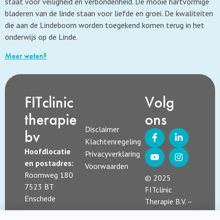
staat voor veiligheid en verbondenheid. De mooie hartvormige
bladeren van de linde staan voor liefde en groei. De kwaliteiten
die aan de Lindeboom worden toegekend komen terug in het
onderwijs op de Linde.
Meer weten?
FITclinic
Volg
therapie
ons
Disclaimer
bv
Klachtenregeling
Hoofdlocatie
Privacyverklaring
en postadres:
Voorwaarden
Roomweg 180
© 2025
7523 BT
FITclinic
Enschede
Therapie B.V. –
alle rechten
Kvk nummer